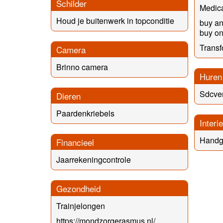
Schilder
Medica
Houd je buitenwerk in topconditie
buy an
buy on
Transf
Camera
Brinno camera
Huren
Sdcve
Dieren
Paardenkriebels
Interi
Handg
Financieel
Jaarrekeningcontrole
Gezondheid
Trainjelongen
https://mondzorgerasmus.nl/