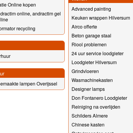
tie Online kopen
Advanced painting
dractim online, andractim gel
Keuken wrappen Hilversum
line
Airco offerte
ormator recycling
Beton garage staal
Riool problemen
24 uur service loodgieter
rhuur
Loodgieter Hilversum
Grindvloeren
eur
Wasmachinekasten
emaakte lampen Overijssel
Designer lamps
Don Fontanero Loodgieter
Reiniging na overlijden
Schilders Almere
Chinese kasten