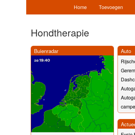
Home
Toevoegen
Hondtherapie
Buienradar
Auto
Rijsch
Gerem
Dashc
Autoga
Autoga
camper
Actue
Fysio 