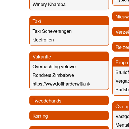
Winery Khareba
Nieuw
Taxi
Taxi Scheveningen
Verze
kleefrollen
Reize
Vakantie
Erop u
Overnachting veluwe
Bruilof
Rondreis Zimbabwe
Verga
https://www.loftharderwijk.nl/
Parisb
Tweedehands
Overi
Korting
Vastg
Menta