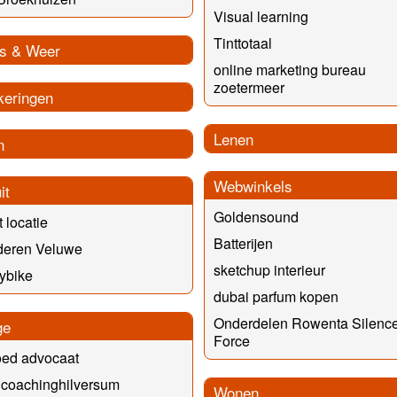
Visual learning
Tinttotaal
s & Weer
online marketing bureau
zoetermeer
keringen
Lenen
n
Webwinkels
it
Goldensound
t locatie
Batterijen
deren Veluwe
sketchup interieur
ybike
dubai parfum kopen
Onderdelen Rowenta Silenc
ge
Force
oed advocaat
lcoachinghilversum
Wonen