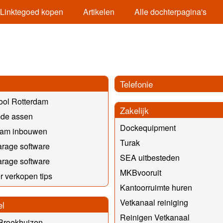
Linktegoed kopen
Artikelen
Alle dochterpagina's
Telefonie
ool Rotterdam
Zakelijk
de assen
Dockequipment
am inbouwen
Turak
rage software
SEA uitbesteden
rage software
MKBvooruit
 verkopen tips
Kantoorruimte huren
Vetkanaal reiniging
el
Reinigen Vetkanaal
Broekhuizen