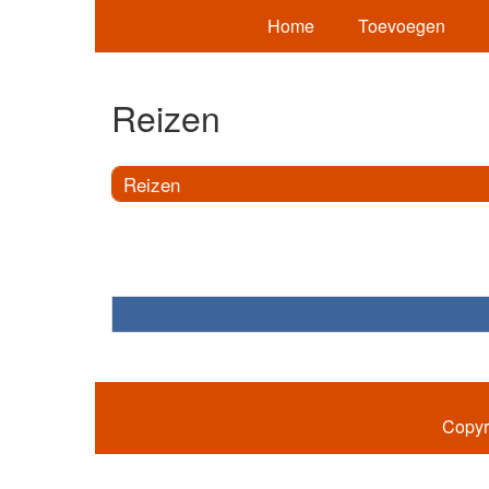
Home
Toevoegen
Reizen
Reizen
Copyr