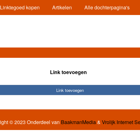
Linktegoed kopen
Artikelen
Alle dochterpagina's
Link toevoegen
Link toevoegen
ight © 2023 Onderdeel van
BaakmanMedia
&
Vrolijk Internet S