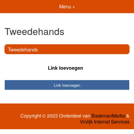
Menu +
Tweedehands
Tweedehands
Link toevoegen
Link toevoegen
Copyright © 2023 Onderdeel van
BaakmanMedia
&
Vrolijk Internet Services